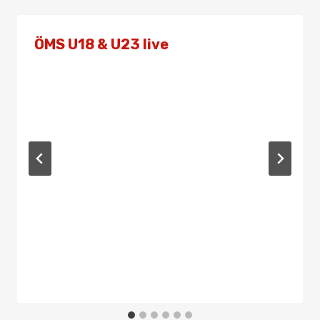
ÖMS U18 & U23 live
Von
Admin
2. April 2022