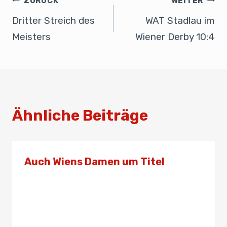
b
dI
A
ZURÜCK
WEITER
o
n
p
Dritter Streich des
WAT Stadlau im
o
p
Meisters
Wiener Derby 10:4
k
Ähnliche Beiträge
Auch Wiens Damen um Titel
Von
Presse
13. November 2019