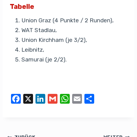
Tabelle
Union Graz (4 Punkte / 2 Runden),
WAT Stadlau,
Union Kirchham (je 3/2),
Leibnitz,
Samurai (je 2/2).
F
X
Li
G
W
E
T
a
n
m
h
m
eil
c
k
ail
at
ail
e
e
e
s
n