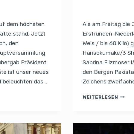
Von
Presse
13. Juni 202
 auf dem höchsten
Als am Freitag die
atte stand. Jetzt
Erstrunden-Niederl
ch, den
Wels / bis 60 Kilo)
hauptversammlung
Hansokumake/3 Shi
übergab Präsident
Sabrina Filzmoser l
te ist unser neues
den Bergen Pakistan
nd beleuchten das…
Zeichens zweifach
WEITERLESEN