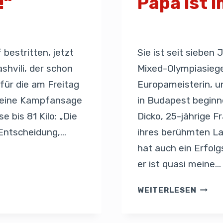
!“
Papa ist 
Von
Presse
8. Juni 2025
bestritten, jetzt
Sie ist seit sieben
ashvili, der schon
Mixed-Olympiasiege
ür die am Freitag
Europameisterin, un
 eine Kampfansage
in Budapest begin
e bis 81 Kilo: „Die
Dicko, 25-jährige 
 Entscheidung,…
ihres berühmten La
hat auch ein Erfolg
er ist quasi meine…
WEITERLESEN