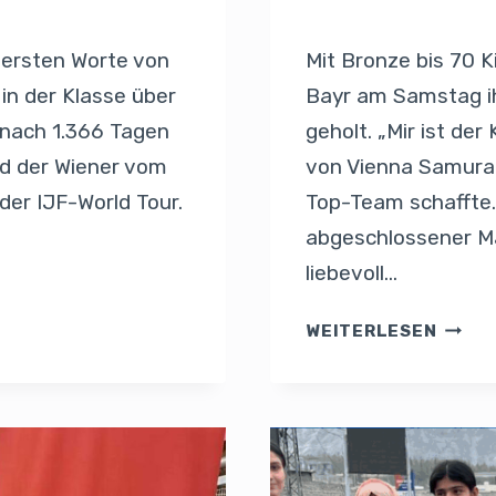
Von
Presse
13. Juli 2025
e ersten Worte von
Mit Bronze bis 70 K
in der Klasse über
Bayr am Samstag ih
t nach 1.366 Tagen
geholt. „Mir ist de
nd der Wiener vom
von Vienna Samurai
er IJF-World Tour.
Top-Team schaffte.
abgeschlossener Mat
liebevoll…
WEITERLESEN