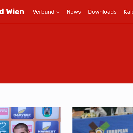
d Wien
Verband
News
Downloads
Kal