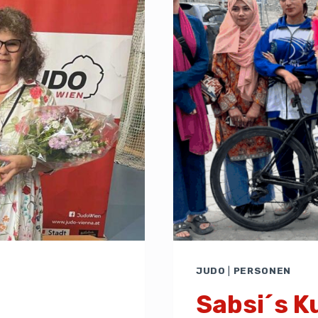
JUDO
|
PERSONEN
Sabsi´s K