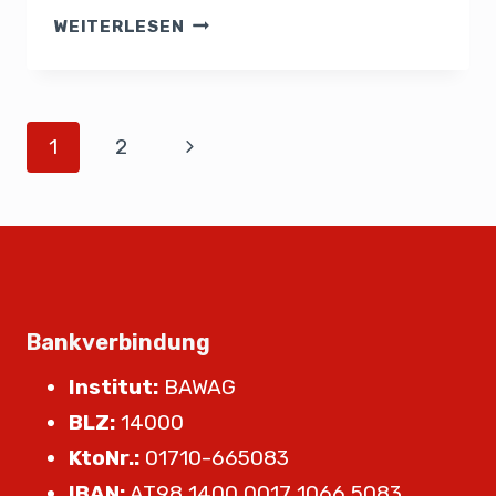
WEITERLESEN
1
2
Bankverbindung
Institut:
BAWAG
BLZ:
14000
KtoNr.:
01710-665083
IBAN:
AT98 1400 0017 1066 5083