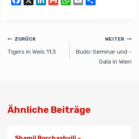
F
X
Li
G
W
E
T
a
n
m
h
m
eil
c
k
ail
at
ail
e
e
e
s
n
b
dI
A
ZURÜCK
WEITER
o
n
p
Tigers in Wels 11:3
Budo-Seminar und -
o
p
Gala in Wien
k
Ähnliche Beiträge
Shamil Borchashvili –