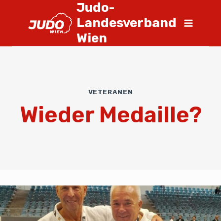
Judo-
Landesverband
Wien
VETERANEN
Wieder Medaille?