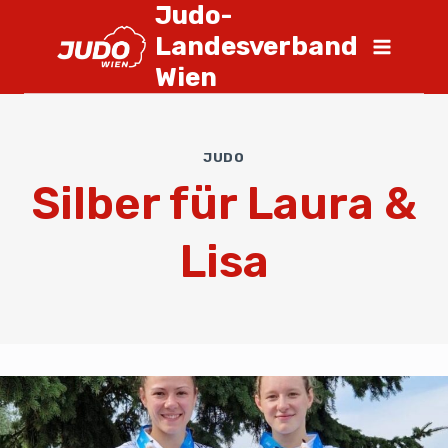
Judo-
Landesverband
Wien
JUDO
Silber für Laura &
Lisa