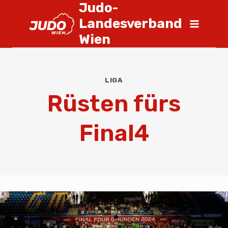
Judo-
Landesverband
Wien
LIGA
Rüsten fürs
Final4