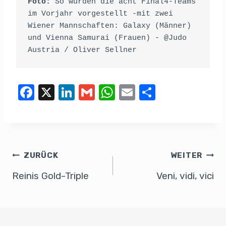
Foto:
 So wurden die acht Final4-Teams 
im Vorjahr vorgestellt -mit zwei 
Wiener Mannschaften: Galaxy (Männer) 
und Vienna Samurai (Frauen) - @Judo 
Austria / Oliver Sellner
F
X
Li
G
W
E
T
a
n
m
h
m
eil
c
k
ail
at
ail
e
e
e
s
n
b
dI
A
ZURÜCK
WEITER
o
n
p
Reinis Gold-Triple
Veni, vidi, vici
o
p
k