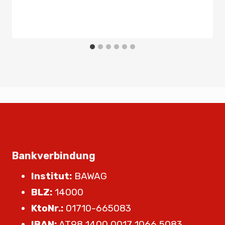
Von
Presse
23. Mai 2025
Bankverbindung
Institut:
BAWAG
BLZ:
14000
KtoNr.:
01710-665083
IBAN:
AT98 1400 0017 1066 5083