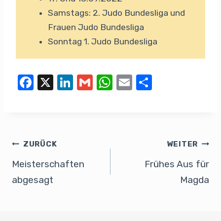
Samstags: 2. Judo Bundesliga und
Frauen Judo Bundesliga
Sonntag 1. Judo Bundesliga
F
X
Li
G
W
E
T
a
n
m
h
m
eil
c
k
ail
at
ail
e
e
e
s
n
b
dI
A
ZURÜCK
WEITER
o
n
p
Meisterschaften
Frühes Aus für
o
p
abgesagt
Magda
k