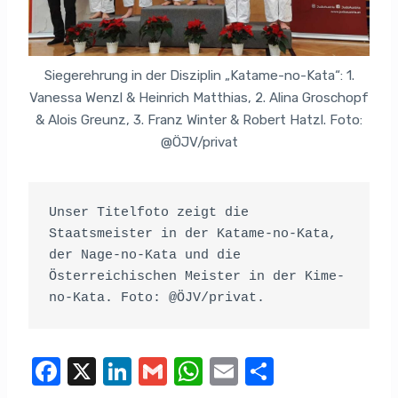
Siegerehrung in der Disziplin „Katame-no-Kata“: 1.
Vanessa Wenzl & Heinrich Matthias, 2. Alina Groschopf
& Alois Greunz, 3. Franz Winter & Robert Hatzl. Foto:
@ÖJV/privat
Unser Titelfoto zeigt die 
Staatsmeister in der Katame-no-Kata, 
der Nage-no-Kata und die 
Österreichischen Meister in der Kime-
no-Kata. Foto: @ÖJV/privat.
F
X
Li
G
W
E
T