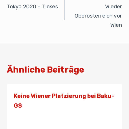
o
n
p
Tokyo 2020 – Tickes
Wieder
o
p
Oberösterreich vor
k
Wien
Ähnliche Beiträge
Keine Wiener Platzierung bei Baku-
GS
Von
Presse
12. Mai 2019