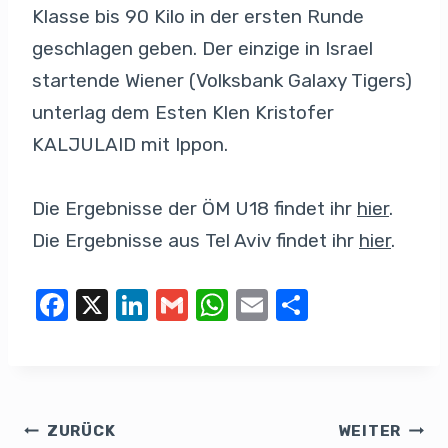
Klasse bis 90 Kilo in der ersten Runde
geschlagen geben. Der einzige in Israel
startende Wiener (Volksbank Galaxy Tigers)
unterlag dem Esten Klen Kristofer
KALJULAID mit Ippon.
Die Ergebnisse der ÖM U18 findet ihr
hier
.
Die Ergebnisse aus Tel Aviv findet ihr
hier
.
F
X
Li
G
W
E
T
a
n
m
h
m
eil
c
k
ail
at
ail
e
e
e
s
n
b
dI
A
ZURÜCK
WEITER