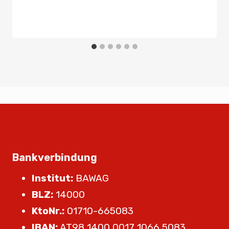
Bankverbindung
Institut:
BAWAG
BLZ:
14000
KtoNr.:
01710-665083
IBAN:
AT98 1400 0017 1066 5083