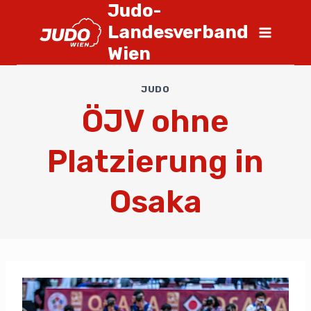
Judo-
Landesverband
Wien
JUDO
ÖJV ohne
Platzierung in
Osaka