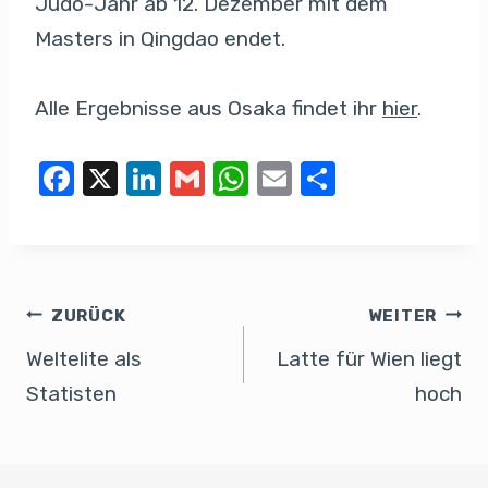
Judo-Jahr ab 12. Dezember mit dem
Masters in Qingdao endet.
Alle Ergebnisse aus Osaka findet ihr
hier
.
F
X
Li
G
W
E
T
a
n
m
h
m
eil
c
k
ail
at
ail
e
e
e
s
n
b
dI
A
ZURÜCK
WEITER
o
n
p
Weltelite als
Latte für Wien liegt
o
p
Statisten
hoch
k