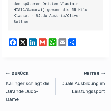
den späteren Dritten Vladimir 
MISIC/Samurai) gewann die 55-Kilo-
Klasse. - @Judo Austria/Oliver 
Sellner
F
X
Li
G
W
E
T
a
n
m
h
m
eil
c
k
ail
at
ail
e
e
e
s
n
b
dI
A
ZURÜCK
WEITER
o
n
p
Kallinger schlägt die
Duale Ausbildung im
o
p
„Grande Judo-
Leistungssport
k
Dame“