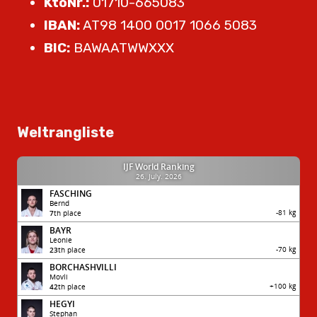
KtoNr.:
01710-665083
IBAN:
AT98 1400 0017 1066 5083
BIC:
BAWAATWWXXX
Weltrangliste