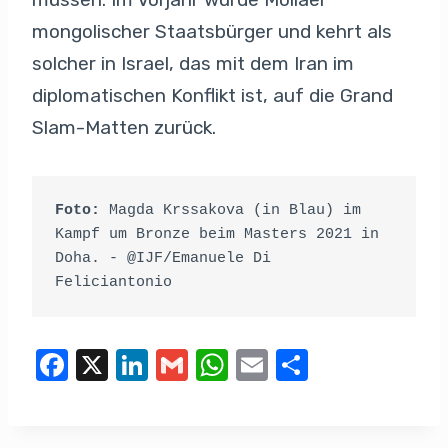
mongolischer Staatsbürger und kehrt als
solcher in Israel, das mit dem Iran im
diplomatischen Konflikt ist, auf die Grand
Slam-Matten zurück.
Foto: 
Magda Krssakova (in Blau) im 
Kampf um Bronze beim Masters 2021 in 
Doha. - @IJF/Emanuele Di 
Feliciantonio
F
X
Li
G
W
E
T
a
n
m
h
m
eil
c
k
ail
at
ail
e