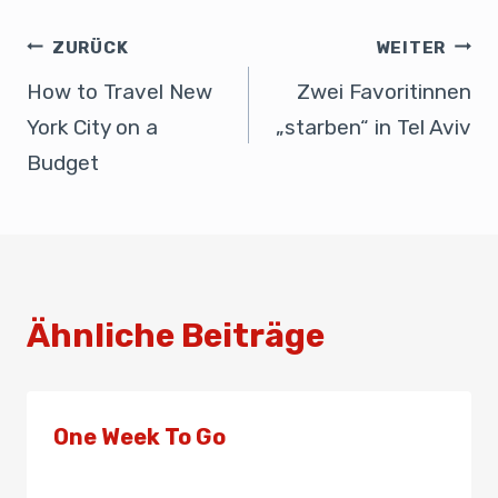
e
e
s
n
b
dI
A
ZURÜCK
WEITER
o
n
p
How to Travel New
Zwei Favoritinnen
o
p
York City on a
„starben“ in Tel Aviv
k
Budget
Ähnliche Beiträge
One Week To Go
Von
Presse
18. Mai 2023