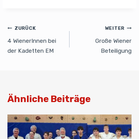
c
k
ail
at
ail
e
e
e
s
n
b
dI
A
ZURÜCK
WEITER
o
n
p
4 WienerInnen bei
Große Wiener
o
p
der Kadetten EM
Beteiligung
k
Ähnliche Beiträge