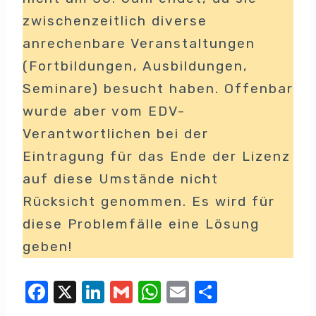
zwischenzeitlich diverse
anrechenbare Veranstaltungen
(Fortbildungen, Ausbildungen,
Seminare) besucht haben. Offenbar
wurde aber vom EDV-
Verantwortlichen bei der
Eintragung für das Ende der Lizenz
auf diese Umstände nicht
Rücksicht genommen. Es wird für
diese Problemfälle eine Lösung
geben!
F
X
Li
G
W
E
T
a
n
m
h
m
eil