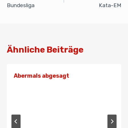
o
p
Bundesliga
Kata-EM
k
Ähnliche Beiträge
Abermals abgesagt
Von
Admin
22. Mai 2022