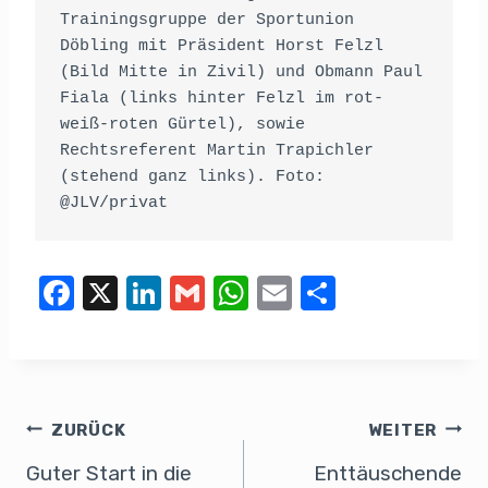
Trainingsgruppe der Sportunion 
Döbling mit Präsident Horst Felzl 
(Bild Mitte in Zivil) und Obmann Paul 
Fiala (links hinter Felzl im rot-
weiß-roten Gürtel), sowie 
Rechtsreferent Martin Trapichler 
(stehend ganz links). Foto: 
@JLV/privat
F
X
Li
G
W
E
T
a
n
m
h
m
eil
c
k
ail
at
ail
e
e
e
s
n
b
dI
A
ZURÜCK
WEITER
o
n
p
Guter Start in die
Enttäuschende