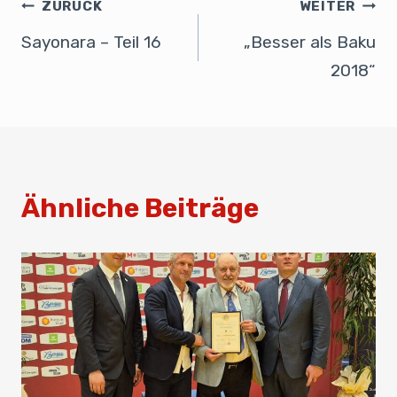
b
dI
A
ZURÜCK
WEITER
o
n
p
Sayonara – Teil 16
„Besser als Baku
o
p
2018“
k
Ähnliche Beiträge