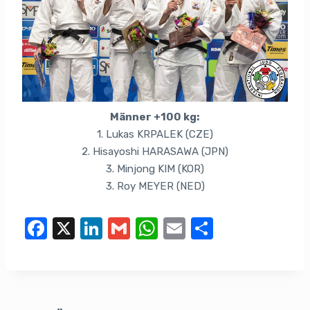
Männer +100 kg:
1. Lukas KRPALEK (CZE)
2. Hisayoshi HARASAWA (JPN)
3. Minjong KIM (KOR)
3. Roy MEYER (NED)
F
X
Li
G
W
E
T
a
n
m
h
m
eil
c
k
ail
at
ail
e
e
e
s
n