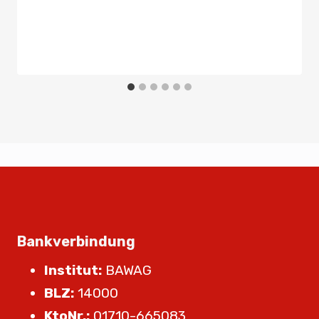
Bankverbindung
Institut:
BAWAG
BLZ:
14000
KtoNr.:
01710-665083