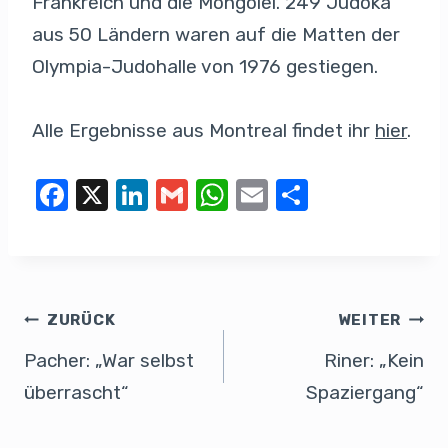
Frankreich und die Mongolei. 249 Judoka
aus 50 Ländern waren auf die Matten der
Olympia-Judohalle von 1976 gestiegen.
Alle Ergebnisse aus Montreal findet ihr
hier
.
F
X
Li
G
W
E
T
a
n
m
h
m
eil
c
k
ail
at
ail
e
e
e
s
n
b
dI
A
ZURÜCK
WEITER
o
n
p
Pacher: „War selbst
Riner: „Kein
o
p
überrascht“
Spaziergang“
k