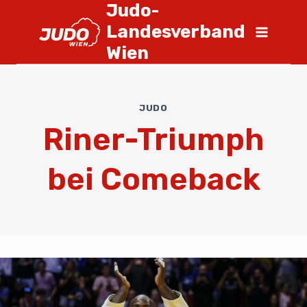
Judo-
Landesverband
Wien
JUDO
Riner-Triumph
bei Comeback