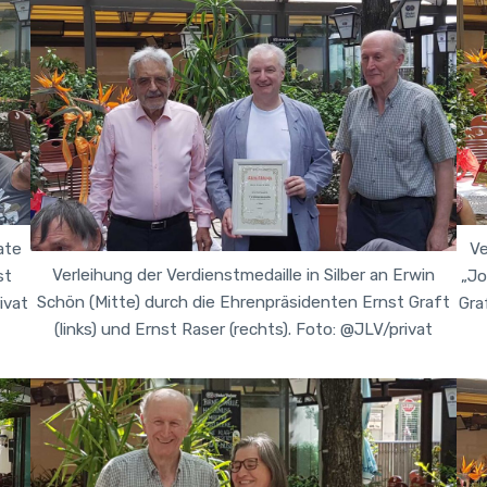
ate
Ve
Verleihung der Verdienstmedaille in Silber an Erwin
st
„Jo
Schön (Mitte) durch die Ehrenpräsidenten Ernst Graft
ivat
Gra
(links) und Ernst Raser (rechts). Foto: @JLV/privat