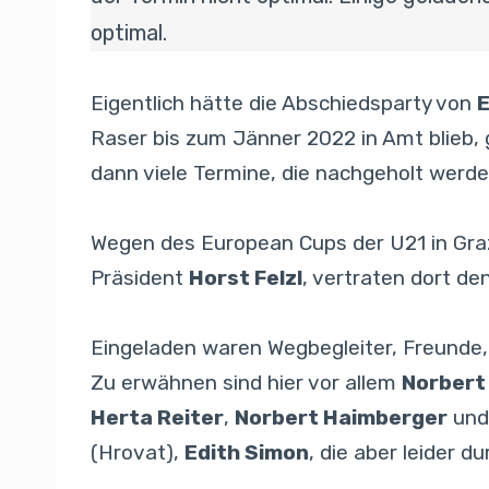
optimal.
Eigentlich hätte die Abschiedsparty von
E
Raser bis zum Jänner 2022 in Amt blieb,
dann viele Termine, die nachgeholt werd
Wegen des European Cups der U21 in Graz,
Präsident
Horst Felzl
, vertraten dort d
Eingeladen waren Wegbegleiter, Freunde, 
Zu erwähnen sind hier vor allem
Norbert
Herta Reiter
,
Norbert Haimberger
un
(Hrovat),
Edith Simon
, die aber leider 