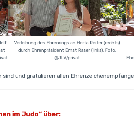
dolf
Verleihung des Ehrenrings an Herta Reiter (rechts)
nst
durch Ehrenpräsident Ernst Raser (links). Foto:
ivat
@JLV/privat
Ehr
 sind und gratulieren allen Ehrenzeichenempfänger
hen im Judo“ über: