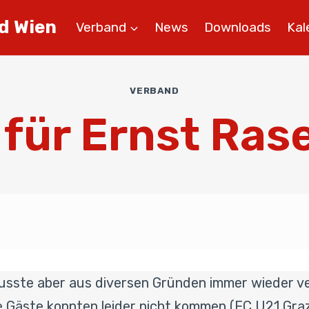
d Wien
Verband
News
Downloads
Kal
VERBAND
 für Ernst Rase
musste aber aus diversen Gründen immer wieder 
e Gäste konnten leider nicht kommen (EC U21 Graz, 