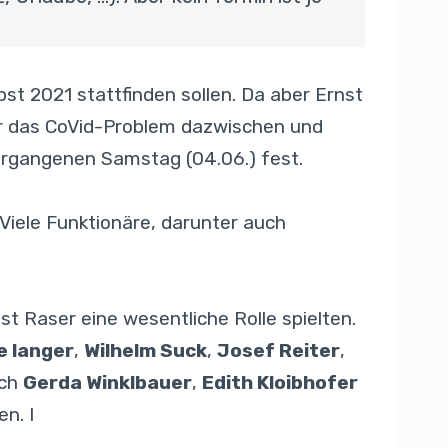
st 2021 stattfinden sollen. Da aber Ernst
er das CoVid-Problem dazwischen und
ergangenen Samstag (04.06.) fest.
Viele Funktionäre, darunter auch
t Raser eine wesentliche Rolle spielten.
e langer
,
Wilhelm Suck
,
Josef Reiter
,
uch
Gerda Winklbauer
,
Edith Kloibhofer
n. I