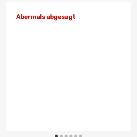
Abermals abgesagt
Von
Admin
22. Mai 2022