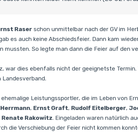
rnst Raser
schon unmittelbar nach der GV im Herb
 gab es auch keine Abschiedsfeier. Dann kam wied
en mussten. So legte man dann die Feier auf den v
 war dies ebenfalls nicht der geeignetste Termin. 
en Landesverband.
ehemalige Leistungssportler, die im Leben von Erns
 Herrmann
,
Ernst Graft
,
Rudolf Eitelberger
,
Jo
d
Renate Rakowitz
. Eingeladen waren natürlich a
durch die Verschiebung der Feier nicht kommen konnte