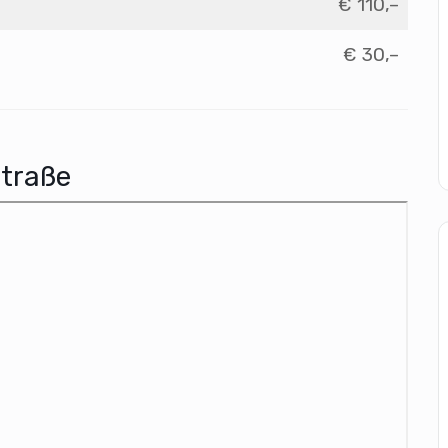
€ 110,–
€ 30,–
traße