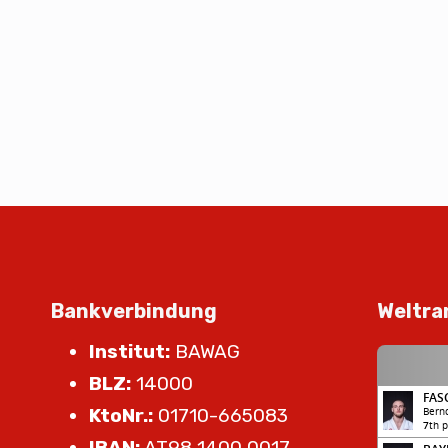
Bankverbindung
Weltra
Institut:
BAWAG
BLZ:
14000
KtoNr.:
01710-665083
IBAN:
AT98 1400 0017