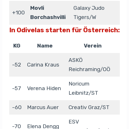
Movli
Galaxy Judo
+100
Borchashvilli
Tigers/W
In Odivelas starten für Österreich:
KG
Name
Verein
ASKÖ
-52
Carina Kraus
Reichraming/OÖ
Noricum
-57
Verena Hiden
Leibnitz/ST
-60
Marcus Auer
Creativ Graz/ST
ESV
-70
Elena Dengg