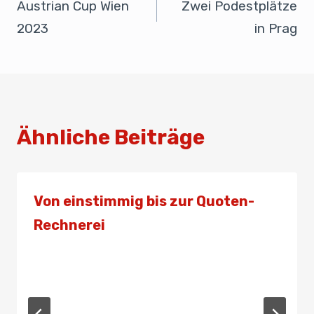
o
n
p
Austrian Cup Wien
Zwei Podestplätze
o
p
2023
in Prag
k
Ähnliche Beiträge
Von einstimmig bis zur Quoten-
Rechnerei
Von
Presse
3. Juni 2021