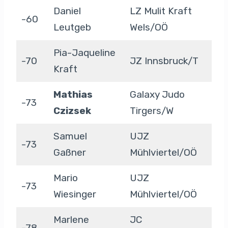
Daniel
LZ Mulit Kraft
-60
Leutgeb
Wels/OÖ
Pia-Jaqueline
-70
JZ Innsbruck/T
Kraft
Mathias
Galaxy Judo
-73
Czizsek
Tirgers/W
Samuel
UJZ
-73
Gaßner
Mühlviertel/OÖ
Mario
UJZ
-73
Wiesinger
Mühlviertel/OÖ
Marlene
JC
-78