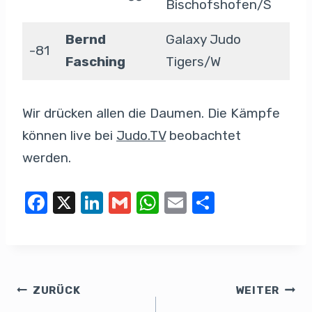
Bischofshofen/S
Bernd
Galaxy Judo
-81
Fasching
Tigers/W
Wir drücken allen die Daumen. Die Kämpfe
können live bei
Judo.TV
beobachtet
werden.
F
X
Li
G
W
E
T
a
n
m
h
m
eil
c
k
ail
at
ail
e
e
e
s
n
b
dI
A
ZURÜCK
WEITER