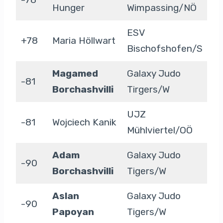
Hunger
Wimpassing/NÖ
ESV
+78
Maria Höllwart
Bischofshofen/S
Magamed
Galaxy Judo
-81
Borchashvilli
Tirgers/W
UJZ
-81
Wojciech Kanik
Mühlviertel/OÖ
Adam
Galaxy Judo
-90
Borchashvilli
Tigers/W
Aslan
Galaxy Judo
-90
Papoyan
Tigers/W