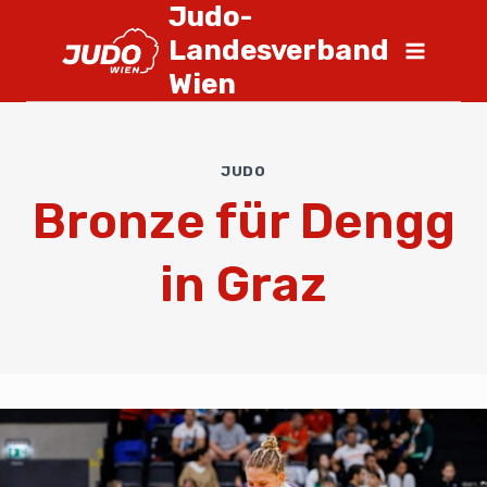
Judo-
Landesverband
Wien
JUDO
Bronze für Dengg
in Graz