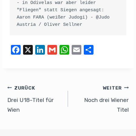
- in Odivelas war aber leider 
"Fliegen" statt Siegen angesagt: 
Aaron FARA (weißer Judogi) - @Judo 
Austria / Oliver Sellner
F
X
Li
G
W
E
T
a
n
m
h
m
eil
c
k
ail
at
ail
e
e
e
s
n
b
dI
A
ZURÜCK
WEITER
o
n
p
Drei U18-Titel für
Noch drei Wiener
o
p
Wien
Titel
k