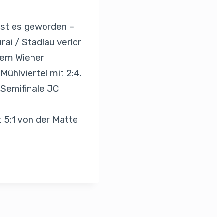
r ist es geworden –
ai / Stadlau verlor
dem Wiener
ühlviertel mit 2:4.
Semifinale JC
t 5:1 von der Matte