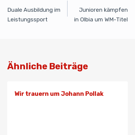
o
n
p
Duale Ausbildung im
Junioren kämpfen
o
p
Leistungssport
in Olbia um WM-Titel
k
Ähnliche Beiträge
Wir trauern um Johann Pollak
Von
Admin
17. September 2019