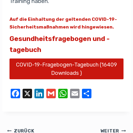
Training haben.
Auf die Einhaltung der geltenden COVID-19-
Sicherheitsmaßnahmen wird hingewiesen.
Gesundheitsfragebogen und -
tagebuch
COVID-19-Fragebogen-Tagebuch (16409
Downloads )
F
X
Li
G
W
E
T
a
n
m
h
m
eil
c
k
ail
at
ail
e
e
e
s
n
b
dI
A
ZURÜCK
WEITER