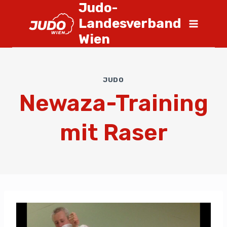
Judo-
Landesverband
Wien
JUDO
Newaza-Training
mit Raser