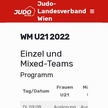
Judo-
Landesverband
Wien
WM U21 2022
Einzel und
Mixed-Teams
Programm
Frauen
Männer
Tag/Datum
U21
U21
Di. 09.08.
Auslosung
Auslosung