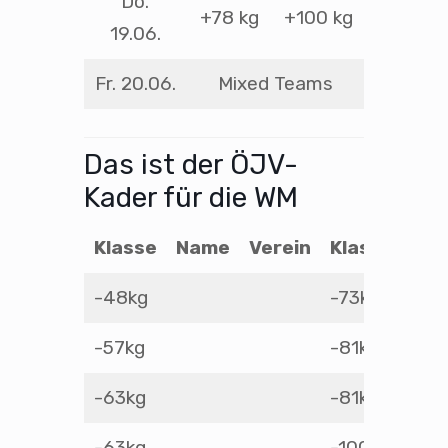
Do.
+78 kg
+100 kg
19.06.
Fr. 20.06.
Mixed Teams
Das ist der ÖJV-
Kader für die WM
Klasse
Name
Verein
Klasse
Na
-48kg
-73kg
-57kg
-81kg
-63kg
-81kg
-63kg
-100kg