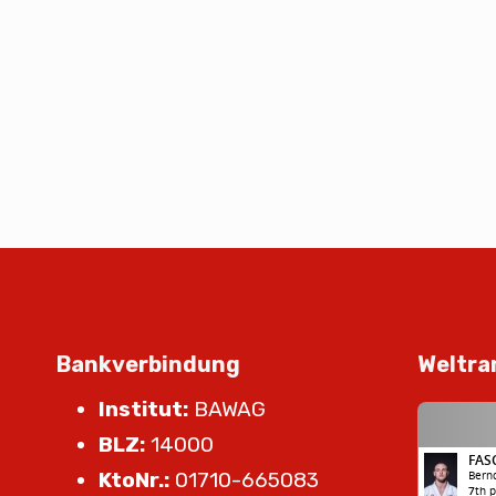
Bankverbindung
Weltra
Institut:
BAWAG
BLZ:
14000
KtoNr.:
01710-665083