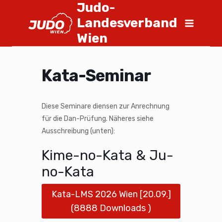
Judo-
Landesverband
Wien
Kata-Seminar
Diese Seminare diensen zur Anrechnung
für die Dan-Prüfung. Näheres siehe
Ausschreibung (unten):
Kime-no-Kata & Ju-
no-Kata
Kata-LMS 2026 Wien [20.09.]
(8888 Downloads )