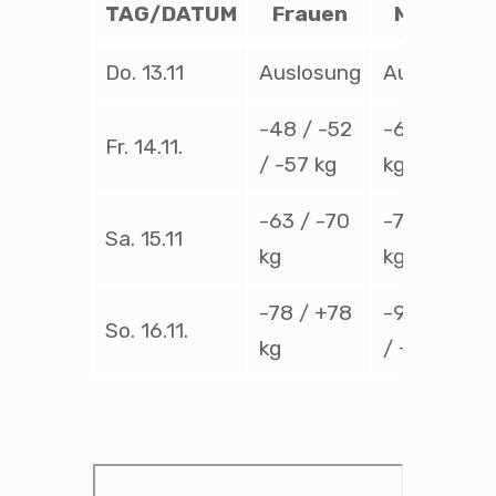
TAG/DATUM
Frauen
Männer
Do. 13.11
Auslosung
Auslosung
-48 / -52
-60 / -66
Fr. 14.11.
/ -57 kg
kg
-63 / -70
-73 / -81
Sa. 15.11
kg
kg
-78 / +78
-90 / -100
So. 16.11.
kg
/ +100 kg