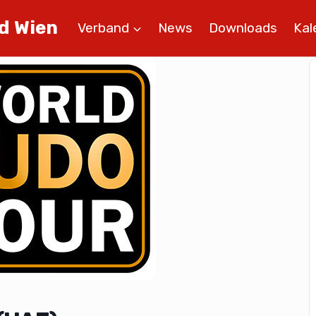
d Wien
Verband
News
Downloads
Kal