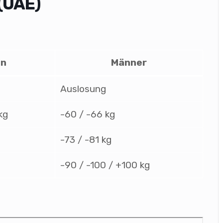
(UAE)
en
Männer
Auslosung
kg
-60 / -66 kg
-73 / -81 kg
-90 / -100 / +100 kg