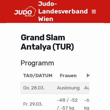
Judo-
Landesverband
Wien
Grand Slam
Antalya (TUR)
Programm
TAG/DATUM
Frauen
Männer
Do. 28.03.
Auslosung
Auslosung
-48 / -52
-60 / -66
Fr. 29.03.
/ -57 kg
kg