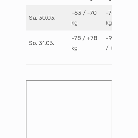
-63 / -70
-73 / -81
Sa. 30.03.
kg
kg
-78 / +78
-90 / -100
So. 31.03.
kg
/ +100 kg