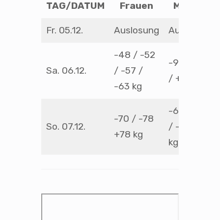
TAG/DATUM
Frauen
Männer
Fr. 05.12.
Auslosung
Auslosung
-48 / -52
-90 / -100
Sa. 06.12.
/ -57 /
/ +100 kg
-63 kg
-60 / -66
-70 / -78
So. 07.12.
/ -73 / -81
+78 kg
kg