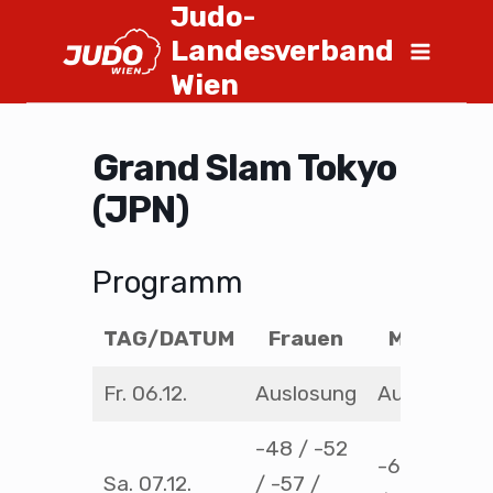
Judo-
Landesverband
Wien
Grand Slam Tokyo
(JPN)
Programm
TAG/DATUM
Frauen
Männer
Fr. 06.12.
Auslosung
Auslosung
-48 / -52
-60 / -66
Sa. 07.12.
/ -57 /