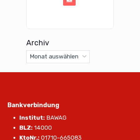
Archiv
Bankverbindung
Institut:
BAWAG
BLZ:
14000
KtoNr.:
01710-665083