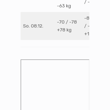
/ -73 kg
-63 kg
-81 / -90
-70 / -78
So. 08.12.
/ -100 /
+78 kg
+100 kg