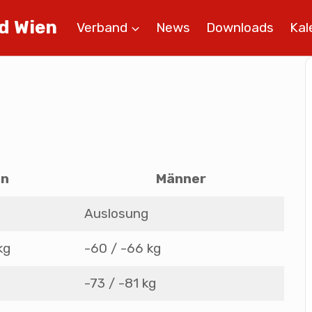
d Wien
Verband
News
Downloads
Kal
en
Männer
Auslosung
kg
-60 / -66 kg
-73 / -81 kg