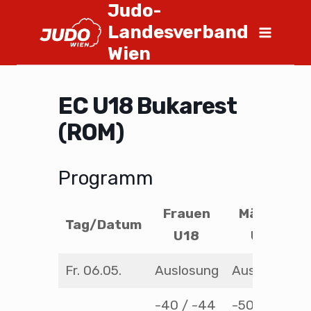
Judo-
Landesverband
Wien
EC U18 Bukarest
(ROM)
Programm
Frauen
Männer
Tag/Datum
U18
U18
Fr. 06.05.
Auslosung
Auslosung
-40 / -44
-50 / -55