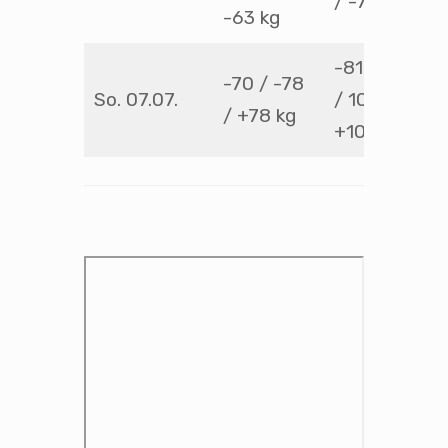
/ -73 kg
-63 kg
-81 / -90
-70 / -78
So. 07.07.
/ 100 /
/ +78 kg
+100 kg