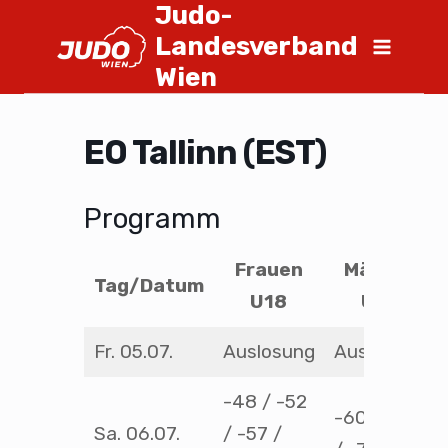
Judo-
Landesverband
Wien
EO Tallinn (EST)
Programm
Frauen
Männer
Tag/Datum
U18
U18
Fr. 05.07.
Auslosung
Auslosung
-48 / -52
-60 / -66
Sa. 06.07.
/ -57 /