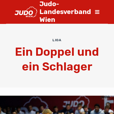
Judo-
Landesverband
Wien
LIGA
Ein Doppel und
ein Schlager