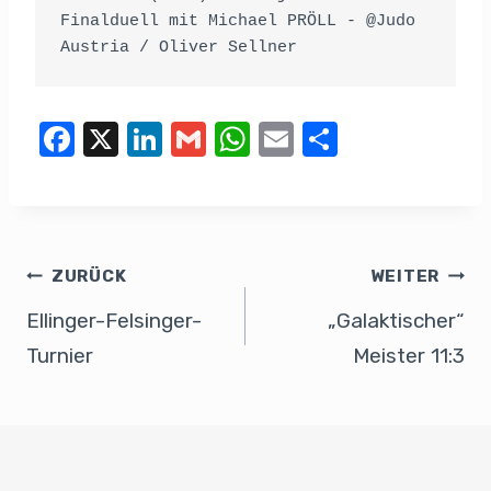
Finalduell mit Michael PRÖLL - @Judo 
Austria / Oliver Sellner
F
X
Li
G
W
E
T
a
n
m
h
m
eil
c
k
ail
at
ail
e
e
e
s
n
b
dI
A
ZURÜCK
WEITER
o
n
p
Ellinger-Felsinger-
„Galaktischer“
o
p
Turnier
Meister 11:3
k