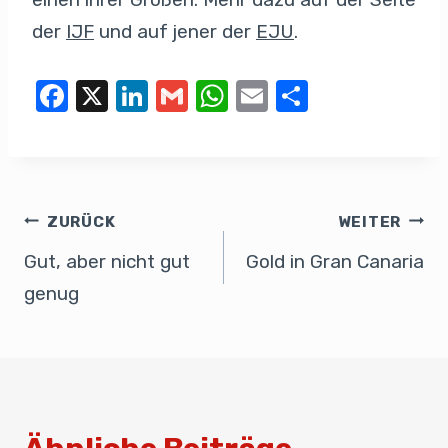
der
IJF
und auf jener der
EJU
.
F
X
Li
G
W
E
T
a
n
m
h
m
eil
c
k
ail
at
ail
e
e
e
s
n
b
dI
A
ZURÜCK
WEITER
o
n
p
Gut, aber nicht gut
Gold in Gran Canaria
o
p
genug
k