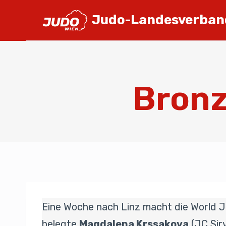
Judo-Landesverban
Bronz
Eine Woche nach Linz macht die World Ju
belegte
Magdalena Krssakova
(JC Sirv