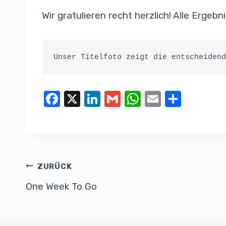
Wir gratulieren recht herzlich! Alle Ergeb
Unser Titelfoto zeigt die entscheidend
F
X
Li
G
W
E
T
a
n
m
h
m
eil
c
k
ail
at
ail
e
e
e
s
n
b
dI
A
ZURÜCK
o
n
p
One Week To Go
o
p
k