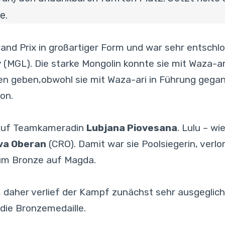
e.
nd Prix in großartiger Form und war sehr entschlos
v
(MGL). Die starke Mongolin konnte sie mit Waza-ar
en geben,obwohl sie mit Waza-ari in Führung gegan
on.
e auf Teamkameradin
Lubjana Piovesana
. Lulu – w
va Oberan
(CRO). Damit war sie Poolsiegerin, verlo
um Bronze auf Magda.
ut, daher verlief der Kampf zunächst sehr ausgegl
 die Bronzemedaille.