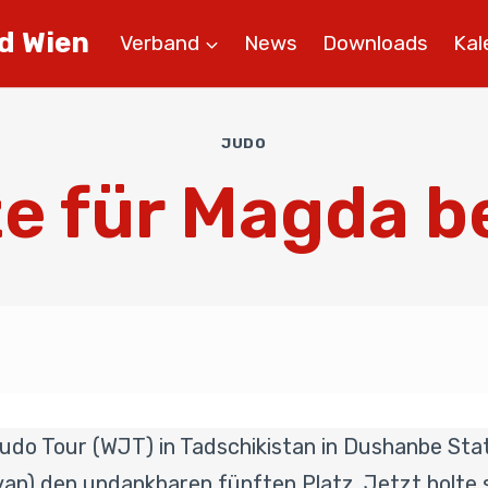
d Wien
Verband
News
Downloads
Kal
JUDO
e für Magda b
do Tour (WJT) in Tadschikistan in Dushanbe Stat
an) den undankbaren fünften Platz. Jetzt holte si