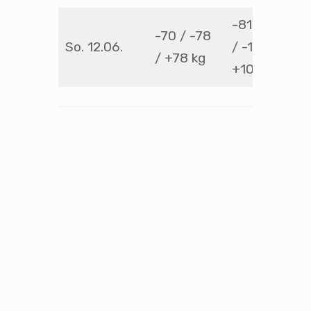
-81 / -90
-70 / -78
So. 12.06.
/ -100 /
/ +78 kg
+100 kg