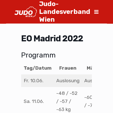
Judo-
Landesverband
Wien
EO Madrid 2022
Programm
Tag/Datum
Frauen
Männer
Fr. 10.06.
Auslosung
Auslosung
-48 / -52
-60 / -66
Sa. 11.06.
/ -57 /
/ -73 kg
-63 kg