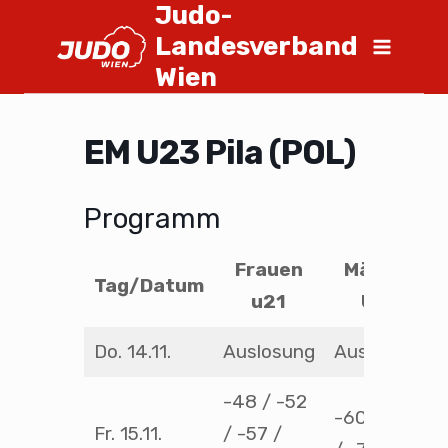
Judo-
Landesverband
Wien
EM U23 Pila (POL)
Programm
Frauen
Männer
Tag/Datum
u21
U21
Do. 14.11.
Auslosung
Auslosung
-48 / -52
-60 / -66
Fr. 15.11.
/ -57 /